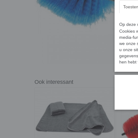
Toeste
Op deze w
Cookies w
media-fun
we onze s
u onze si
gegevens 
hen hebt 
Ook interessant