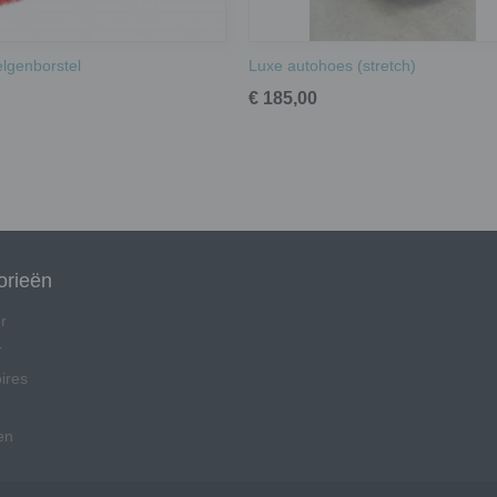
lgenborstel
Luxe autohoes (stretch)
€ 185,00
orieën
r
r
ires
en