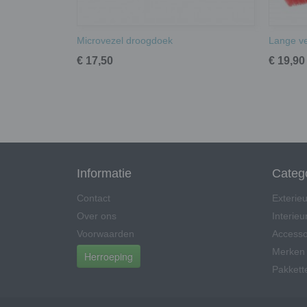
Microvezel droogdoek
Lange ve
€ 17,50
€ 19,90
Informatie
Categ
Contact
Exterieu
Over ons
Interieu
Voorwaarden
Accesso
Merken
Herroeping
Pakkett