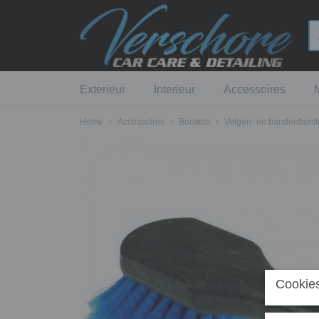
Exterieur
Interieur
Accessoires
Home
›
Accessoires
›
Borstels
›
Velgen- en bandenborst
Cookies