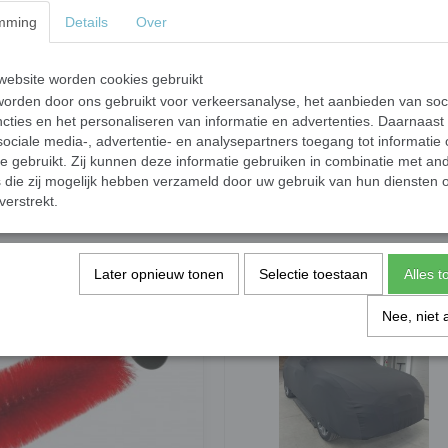
mming
Details
Over
Deze velgen- en bandenborstel is voorzien van 
20.000 speciaal gesplitste hoogwaardige polyeste
van de velgen. De borstelharen en het frame zij
ebsite worden cookies gebruikt
agressieve chemicaliën.
orden door ons gebruikt voor verkeersanalyse, het aanbieden van soc
cties en het personaliseren van informatie en advertenties. Daarnaast
ociale media-, advertentie- en analysepartners toegang tot informatie
te gebruikt. Zij kunnen deze informatie gebruiken in combinatie met an
die zij mogelijk hebben verzameld door uw gebruik van hun diensten o
verstrekt.
Later opnieuw tonen
Selectie toestaan
Alles 
Nee, niet 