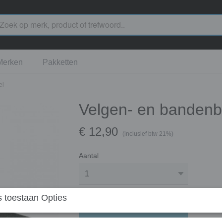
Merken
Pakketten
el
Velgen- en bandenb
€ 12,90
(inclusief btw 21%)
Aantal
 toestaan Opties
In winkelwagen