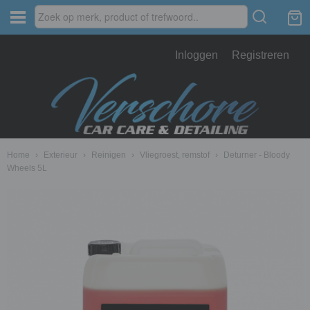
Inloggen
Registreren
Home
›
Exterieur
›
Reinigen
›
Vliegroest, remstof
›
Deturner - Bloody
Wheels 5L