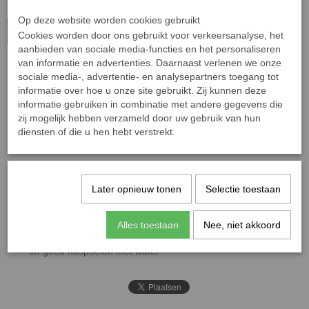
Op deze website worden cookies gebruikt
In winkelwagen
Cookies worden door ons gebruikt voor verkeersanalyse, het
aanbieden van sociale media-functies en het personaliseren
van informatie en advertenties. Daarnaast verlenen we onze
Bloody Wheels is een product voor het grondig reinigen van
sociale media-, advertentie- en analysepartners toegang tot
autovelgen en lak van metaalverontreinigingen zoals remstof en
informatie over hoe u onze site gebruikt. Zij kunnen deze
vliegroest. Het heeft een neutrale pH waardoor het veilig is voor
informatie gebruiken in combinatie met andere gegevens die
alle soorten velgen. Door zijn gelachtige consistentie hecht het zich
zij mogelijk hebben verzameld door uw gebruik van hun
aan het oppervlak en reageert daardoor langer op vuil.
diensten of die u hen hebt verstrekt.
Hoe te gebruiken:
Spray direct op het vervuilde oppervlak om het volledig te
bedekken (niet gebruiken op hete elementen)
Later opnieuw tonen
Selectie toestaan
De reactietijd is ongeveer 5 minuten (het product niet op het
oppervlak laten drogen)
Alles toestaan
Nee, niet akkoord
Bij grotere vervuiling het product met een borstel aanbrengen
en goed naspoelen met water