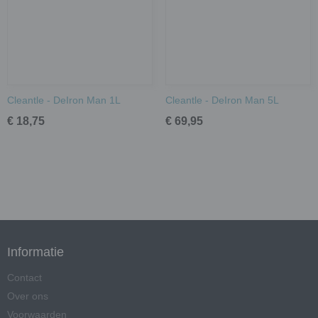
Cleantle - DeIron Man 1L
Cleantle - DeIron Man 5L
€ 18,75
€ 69,95
Informatie
Contact
Over ons
Voorwaarden