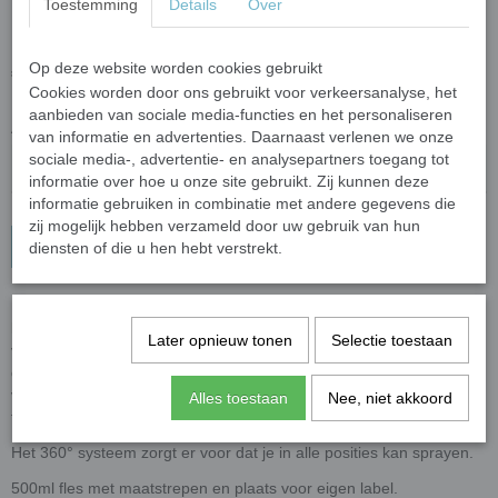
Toestemming
Details
Over
iK - Multi TR mini 360
€ 11,40
Op deze website worden cookies gebruikt
(inclusief btw 21%)
Cookies worden door ons gebruikt voor verkeersanalyse, het
aanbieden van sociale media-functies en het personaliseren
Aantal
van informatie en advertenties. Daarnaast verlenen we onze
sociale media-, advertentie- en analysepartners toegang tot
informatie over hoe u onze site gebruikt. Zij kunnen deze
informatie gebruiken in combinatie met andere gegevens die
zij mogelijk hebben verzameld door uw gebruik van hun
In winkelwagen
diensten of die u hen hebt verstrekt.
IK Multi TR MINI 360 Sprayer is een professionele spuitfles die
bestand is tegen de meeste (verdunde) zuren en alkalische
Later opnieuw tonen
Selectie toestaan
vloeistoffen, alcohol etc! De sprayer is speciaal ontwikkeld voor
dagelijks gebruik in o.a. de professionele automotive sector. Hij is
vervaardigd uit hoogwaardige materialen die maximaal bestand zijn
Alles toestaan
Nee, niet akkoord
tegen chemicaliën.
Het 360° systeem zorgt er voor dat je in alle posities kan sprayen.
500ml fles met maatstrepen en plaats voor eigen label.