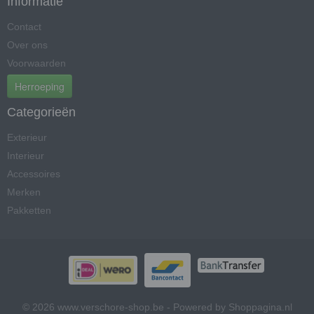
Informatie
Contact
Over ons
Voorwaarden
Herroeping
Categorieën
Exterieur
Interieur
Accessoires
Merken
Pakketten
© 2026 www.verschore-shop.be - Powered by Shoppagina.nl