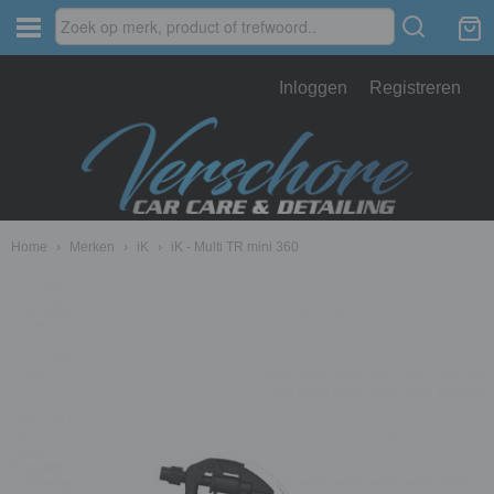
Inloggen
Registreren
Home
›
Merken
›
iK
›
iK - Multi TR mini 360