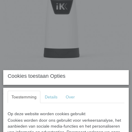
Cookies toestaan Opties
iK - Multi TR1
€ 10,40
(inclusief btw 21%)
Toestemming
Details
Over
Op deze website worden cookies gebruikt
IK Multi TR 1 Sprayer is een professionele spuitfles die bestand is
tegen de meeste (verdunde) zuren en alkalische vloeistoffen,
Cookies worden door ons gebruikt voor verkeersanalyse, het
alcohol etc! De sprayer is speciaal ontwikkeld voor dagelijks gebruik
aanbieden van sociale media-functies en het personaliseren
in o.a. de professionele automotive sector. Hij is vervaardigd uit