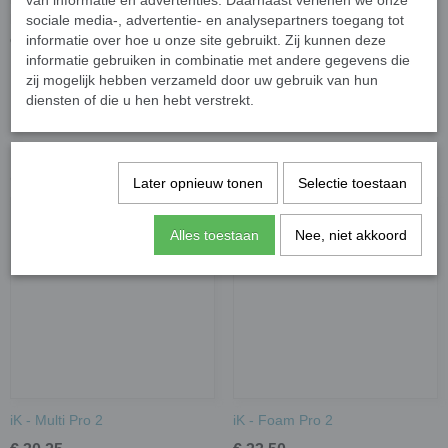
van informatie en advertenties. Daarnaast verlenen we onze
hoogwaardige materialen die maximaal bestand zijn tegen
sociale media-, advertentie- en analysepartners toegang tot
chemicaliën.
informatie over hoe u onze site gebruikt. Zij kunnen deze
informatie gebruiken in combinatie met andere gegevens die
1 liter fles met maatstrepen en plaats voor eigen label.
zij mogelijk hebben verzameld door uw gebruik van hun
diensten of die u hen hebt verstrekt.
Ook interessant
Later opnieuw tonen
Selectie toestaan
Alles toestaan
Nee, niet akkoord
iK - Multi Pro 2
iK - Foam Pro 2