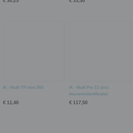
€ 30,25
€ 33,50
iK - Multi TR mini 360
iK - Multi Pro 12 (incl.
kleurenindentificatie)
€ 11,40
€ 117,50