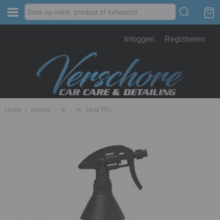
Inloggen
Registreren
Home
›
Merken
›
iK
›
iK - Multi TR1