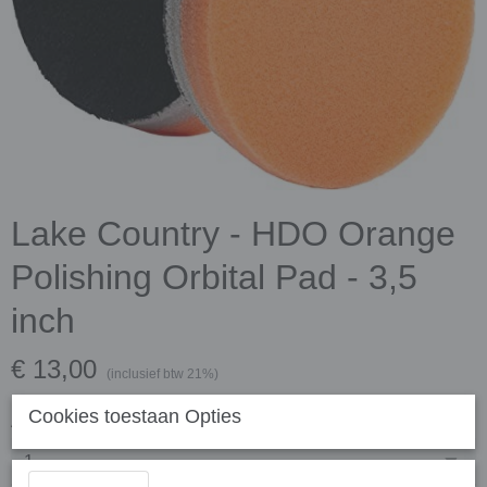
Lake Country - HDO Orange
Polishing Orbital Pad - 3,5
inch
€ 13,00
(inclusief btw 21%)
Cookies toestaan Opties
Aantal