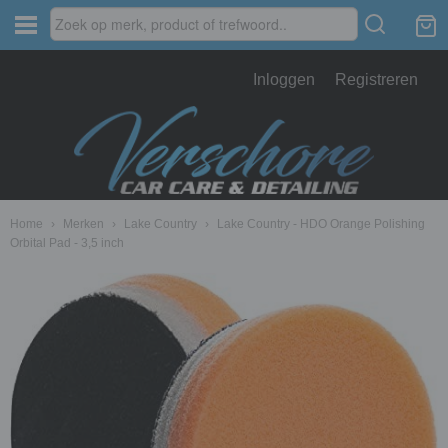
Inloggen
Registreren
Home
›
Merken
›
Lake Country
›
Lake Country - HDO Orange Polishing
Orbital Pad - 3,5 inch