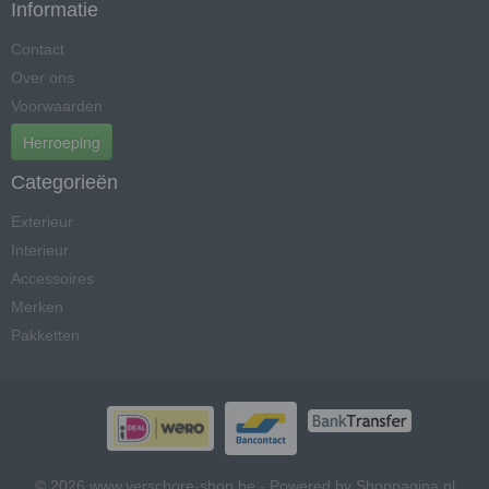
Informatie
Contact
Over ons
Voorwaarden
Herroeping
Categorieën
Exterieur
Interieur
Accessoires
Merken
Pakketten
© 2026 www.verschore-shop.be - Powered by Shoppagina.nl