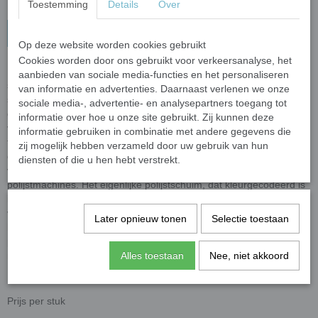
Toestemming
Details
Over
In winkelwagen
Op deze website worden cookies gebruikt
Cookies worden door ons gebruikt voor verkeersanalyse, het
Het zeer hoogwaardige schuim in combinatie met een tweelaags
aanbieden van sociale media-functies en het personaliseren
systeem maken de HDO-pads van Lake Country Manufacturing
van informatie en advertenties. Daarnaast verlenen we onze
speciale pads. Met de twee verschillende eigenschappen van de
sociale media-, advertentie- en analysepartners toegang tot
gebruikte schuimen worden de voordelen van dunne en de
informatie over hoe u onze site gebruikt. Zij kunnen deze
voordelen van dikkere pads gecombineerd. De lichtgrijze laag leidt
informatie gebruiken in combinatie met andere gegevens die
tot een vermindering van de laterale of horizontale beweging en
zij mogelijk hebben verzameld door uw gebruik van hun
daarmee de wrijvingswarmte, die snel problematisch kan worden,
diensten of die u hen hebt verstrekt.
vooral bij krachtige excentrische en gedwongen excentrische
polijstmachines. Het eigenlijke polijstschuim, dat kleurgecodeerd is
in verschillende hardheden en abrasiviteiten, is inherent ongevoelig
voor hitte en de resulterende materiaalmoeheid. Desalniettemin
Later opnieuw tonen
Selectie toestaan
helpt het tweelaags concept om nog meer constante
polijstresultaten te bereiken dan met de goedkopere SDO-pads, die
niet de koel- en torsievrije laag hebben.
Alles toestaan
Nee, niet akkoord
Prijs per stuk