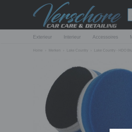
Exterieur
Interieur
Accessoires
Home
›
Merken
›
Lake Country
›
Lake Country - HDO Blue