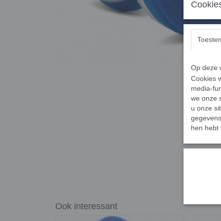
Cookies
Toeste
Op deze w
Cookies w
media-fun
we onze s
u onze si
gegevens 
hen hebt 
Ook interessant