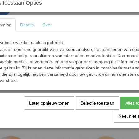
 toestaan Opties
In winkelwagen
Het zeer hoogwaardige schuim in combinati
mming
Details
Over
van Lake Country Manufacturing speciale pa
gebruikte schuimen worden de voordelen van
gecombineerd. De lichtgrijze laag leidt tot ee
ebsite worden cookies gebruikt
beweging en daarmee de wrijvingswarmte, die 
orden door ons gebruikt voor verkeersanalyse, het aanbieden van soc
excentrische en gedwongen excentrische polijs
cties en het personaliseren van informatie en advertenties. Daarnaast
kleurgecodeerd is in verschillende hardheden e
ociale media-, advertentie- en analysepartners toegang tot informatie
en de resulterende materiaalmoeheid. Desaln
te gebruikt. Zij kunnen deze informatie gebruiken in combinatie met an
constante polijstresultaten te bereiken dan 
die zij mogelijk hebben verzameld door uw gebruik van hun diensten o
torsievrije laag hebben.
verstrekt.
Prijs per stuk
Later opnieuw tonen
Selectie toestaan
Alles 
Nee, niet 