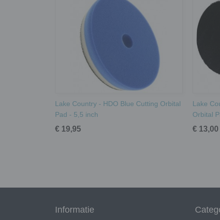
Lake Country - HDO Blue Cutting Orbital
Lake Cou
Pad - 5,5 inch
Orbital P
€ 19,95
€ 13,00
Informatie
Categ