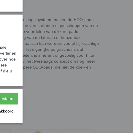
e met een tweelaags systeem maken de HDO-pads
ds. Met de twee verschillende eigenschappen van de
 dunne en de voordelen van dikkere pads
n vermindering van de laterale of horizontale
snel problematisch kan worden, vooral bij krachtige
iale
tmachines. Het eigenlijke polijstschuim, dat
 verlenen
n abrasiviteiten, is inherent ongevoelig voor hitte
 over hoe
iettemin helpt het tweelaags concept om nog meer
dere
met de goedkopere SDO-pads, die niet de koel- en
f die u
toestaan
akkoord